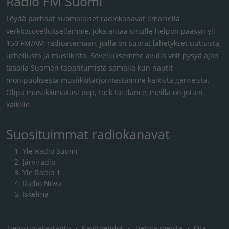
Radio FM Suomi
Löydä parhaat suomalaiset radiokanavat ilmaisella
verkkosovelluksellamme, joka antaa sinulle helpon pääsyn yli
150 FM/AM-radioasemaan, joilla on suorat lähetykset uutisista,
urheilusta ja musiikista. Sovelluksemme avulla voit pysyä ajan
tasalla Suomen tapahtumista samalla kun nautit
monipuolisesta musiikkitarjonnastamme kaikista genreistä.
Olipa musiikkimakusi pop, rock tai dance, meillä on jotain
kaikille.
Suosituimmat radiokanavat
Yle Radio Suomi
Järviradio
Yle Radio 1
Radio Nova
Iskelmä
Tietosuojakäytäntö
・
Käyttöehdot
・
Tietoja meistä
・
Ota