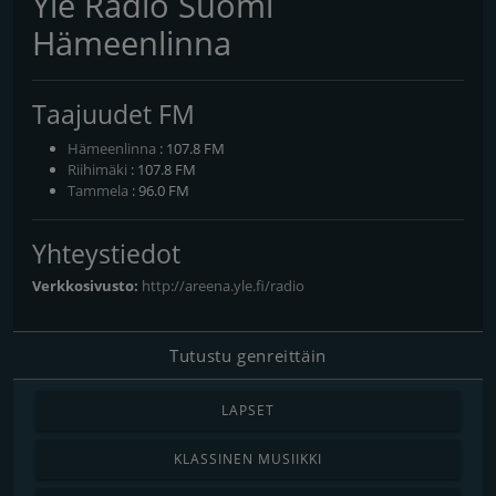
Yle Radio Suomi
Hämeenlinna
Taajuudet FM
Hämeenlinna
: 107.8 FM
Riihimäki
: 107.8 FM
Tammela
: 96.0 FM
Yhteystiedot
Verkkosivusto:
http://areena.yle.fi/radio
Tutustu genreittäin
LAPSET
KLASSINEN MUSIIKKI