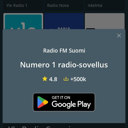
Yle Radio 1
Radio Nova
Iskelmä
Radio FM Suomi
Yle Lapin Radio
Radio Nostalgia
Yle Radio Suomi Tampere
Numero 1 radio-sovellus
4.8
+500k
YleX
Radio Pooki
Yle Radio Suomi Turku